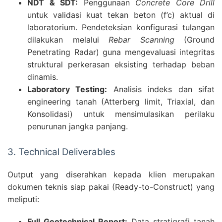
NDT & SDT:
Penggunaan
Concrete Core Drill
untuk validasi kuat tekan beton (f’c) aktual di
laboratorium. Pendeteksian konfigurasi tulangan
dilakukan melalui
Rebar Scanning
(Ground
Penetrating Radar) guna mengevaluasi integritas
struktural perkerasan eksisting terhadap beban
dinamis.
Laboratory Testing:
Analisis indeks dan sifat
engineering tanah (Atterberg limit, Triaxial, dan
Konsolidasi) untuk mensimulasikan perilaku
penurunan jangka panjang.
3. Technical Deliverables
Output yang diserahkan kepada klien merupakan
dokumen teknis siap pakai (Ready-to-Construct) yang
meliputi:
Full Geotechnical Report:
Data stratigrafi tanah