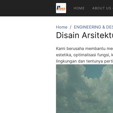
Skip
HOME
ABOUT US
to
content
Home
ENGINEERING & DE
Disain Arsitekt
Kami berusaha membantu men
estetika, optimalisasi fung
lingkungan dan tentunya per