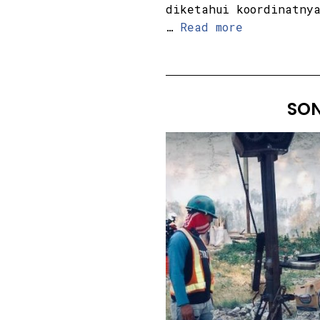
diketahui koordinatny
…
Read more
SON