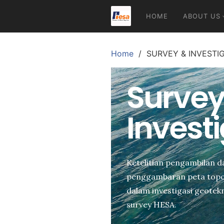
HOME
ABOUT US
Home
SURVEY & INVESTI
Survey
Invest
Ketelitian pengambilan d
penggambaran peta topog
dalam investigasi geote
survey HESA.