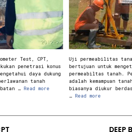
ometer Test, CPT,
Uji permeabilitas tan
kukan penetrasi konus
bertujuan untuk menge
mengetahui daya dukung
permeabiltas tanah. P
perlawanan tanah
adalah kemampuan tana
mbatan …
Read more
biasanya diukur berda
…
Read more
PT
DEEP 