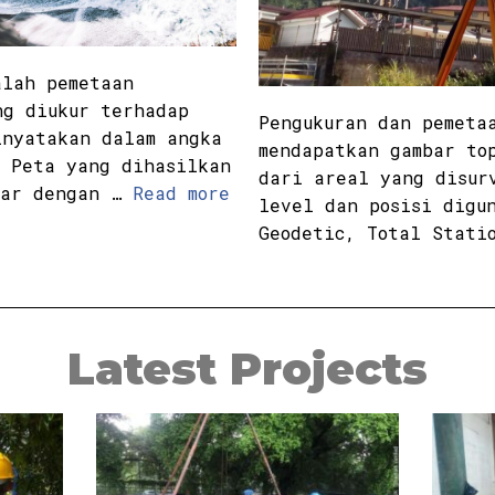
alah pemetaan
ng diukur terhadap
Pengukuran dan pemeta
inyatakan dalam angka
mendapatkan gambar to
. Peta yang dihasilkan
dari areal yang disur
sar dengan …
Read more
level dan posisi digu
Geodetic, Total Stat
Latest Projects