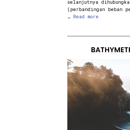
selanjutnya dihubungk
(perbandingan beban p
…
Read more
BATHYMETR