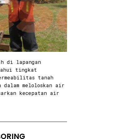
ah di lapangan
tahui tingkat
ermeabilitas tanah
h dalam meloloskan air
sarkan kecepatan air
BORING