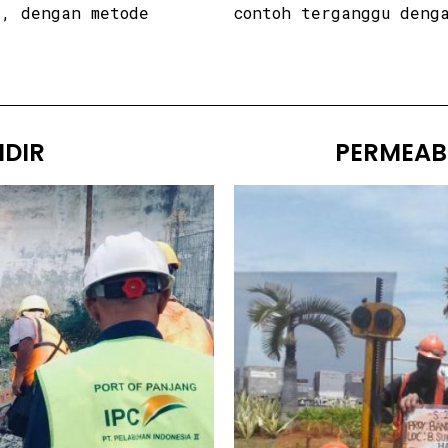
a, dengan metode
contoh terganggu deng
DIR
PERMEABI