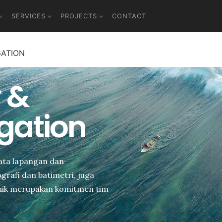
SERVICES
PROJECTS
CONTACT
GATION
 &
igation
ata lapangan dan
rafi dan batimetri, juga
knik merupakan komitmen tim