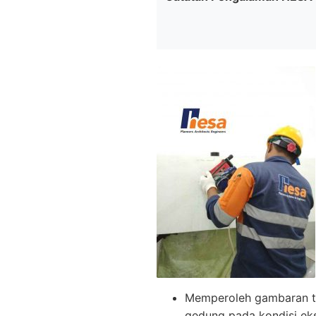
Memperoleh gambaran te
gedung pada kondisi eks