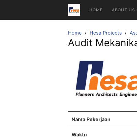
Skip
HOME
ABOUT US
to
content
Home
Hesa Projects
As
Audit Mekanika
Nama Pekerjaan
Waktu