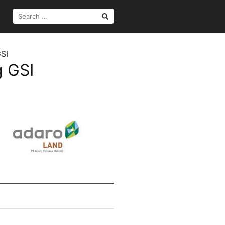
SEARCH
FOR:
GSI
g GSI