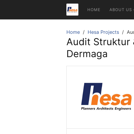
Skip
HOME
ABOUT US
to
content
Home
Hesa Projects
Au
Audit Struktur
Dermaga