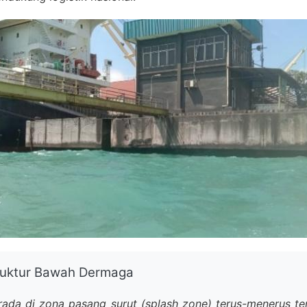
truktur Bawah Dermaga
ada di zona pasang surut (splash zone) terus-menerus ter