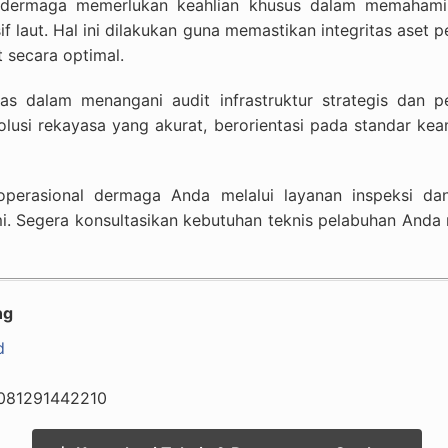
 dermaga memerlukan keahlian khusus dalam memahami i
f laut. Hal ini dilakukan guna memastikan integritas aset 
t secara optimal.
as dalam menangani audit infrastruktur strategis dan 
lusi rekayasa yang akurat, berorientasi pada standar kea
 operasional dermaga Anda melalui layanan inspeksi da
i. Segera konsultasikan kebutuhan teknis pelabuhan Anda 
ng
d
081291442210