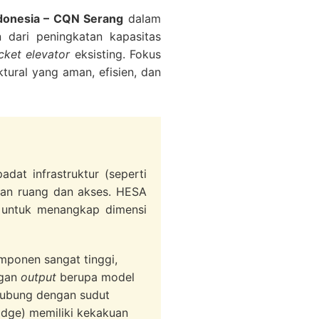
ndonesia – CQN Serang
dalam
n dari peningkatan kapasitas
cket elevator
eksisting. Fokus
ural yang aman, efisien, dan
dat infrastruktur (seperti
san ruang dan akses. HESA
 untuk menangkap dimensi
mponen sangat tinggi,
ngan
output
berupa model
ubung dengan sudut
ridge) memiliki kekakuan