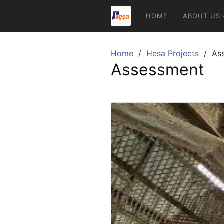
Skip
HOME
ABOUT US
to
content
Home
Hesa Projects
As
Assessment