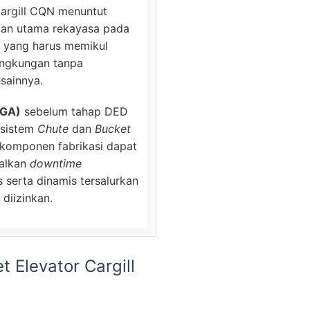
i Cargill CQN menuntut
angan utama rekayasa pada
yang harus memikul
ingkungan tanpa
esainnya.
(GA)
sebelum tahap DED
 sistem
Chute
dan
Bucket
 komponen fabrikasi dapat
alkan
downtime
s serta dinamis tersalurkan
diizinkan.
 Elevator Cargill