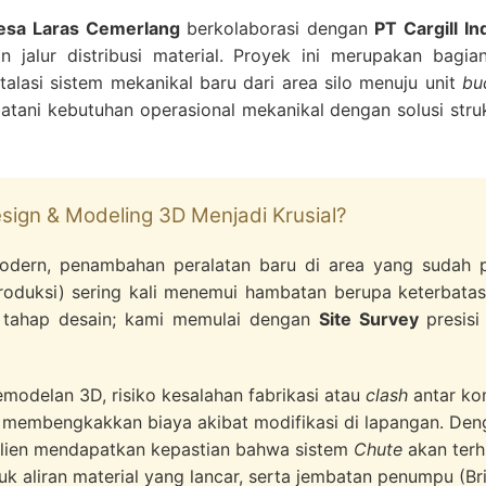
esa Laras Cemerlang
berkolaborasi dengan
PT Cargill I
 jalur distribusi material. Proyek ini merupakan bagia
talasi sistem mekanikal baru dari area silo menuju unit
bu
ani kebutuhan operasional mekanikal dengan solusi strukt
sign & Modeling 3D Menjadi Krusial?
 modern, penambahan peralatan baru di area yang sudah pa
roduksi) sering kali menemui hambatan berupa keterbata
 tahap desain; kami memulai dengan
Site Survey
presisi
emodelan 3D, risiko kesalahan fabrikasi atau
clash
antar ko
 membengkakkan biaya akibat modifikasi di lapangan. De
klien mendapatkan kepastian bahwa sistem
Chute
akan terh
uk aliran material yang lancar, serta jembatan penumpu (B