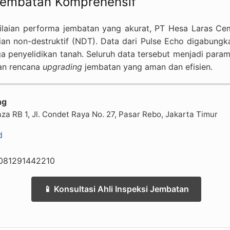
 Jembatan Komprehensif
ilaian performa jembatan yang akurat, PT Hesa Laras Ce
an non-destruktif (NDT). Data dari Pulse Echo digabungka
ngga penyelidikan tanah. Seluruh data tersebut menjadi para
kan rencana
upgrading
jembatan yang aman dan efisien.
ng
a RB 1, Jl. Condet Raya No. 27, Pasar Rebo, Jakarta Timur
d
081291442210
📱 Konsultasi Ahli Inspeksi Jembatan