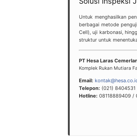
Solusi Inspeksi
Untuk menghasilkan pen
berbagai metode penguji
Cell), uji karbonasi, hi
struktur untuk menentu
PT Hesa Laras Cemerla
Komplek Rukan Mutiara Faz
Email:
kontak@hesa.co.i
Telepon:
(021) 8404531
Hotline:
08118889409 / 