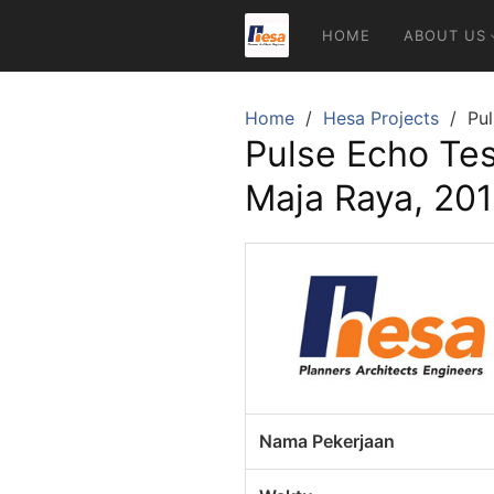
Skip
HOME
ABOUT US
to
content
Home
Hesa Projects
Pul
Pulse Echo Tes
Maja Raya, 20
Nama Pekerjaan