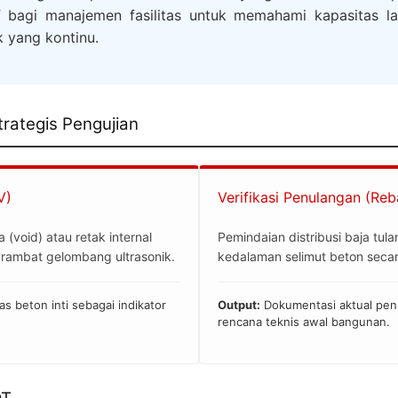
f bagi manajemen fasilitas untuk memahami kapasitas la
 yang kontinu.
trategis Pengujian
V)
Verifikasi Penulangan (Re
(void) atau retak internal
Pemindaian distribusi baja tu
rambat gelombang ultrasonik.
kedalaman selimut beton secara
s beton inti sebagai indikator
Output:
Dokumentasi aktual penu
rencana teknis awal bangunan.