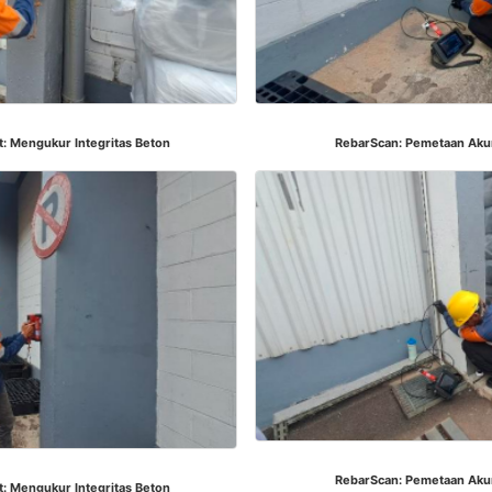
RebarScan: Pemetaan Akura
st: Mengukur Integritas Beton
RebarScan: Pemetaan Akura
st: Mengukur Integritas Beton