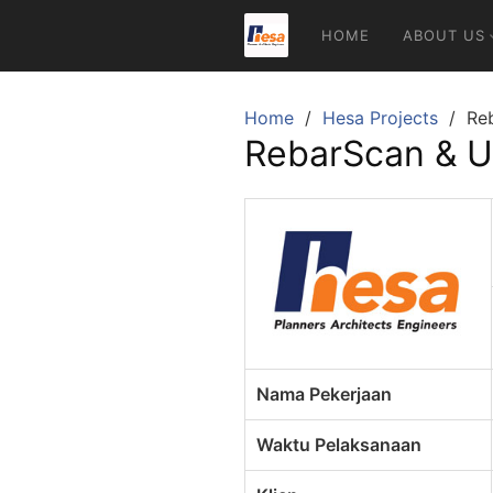
Skip
HOME
ABOUT US
to
content
Home
Hesa Projects
Re
RebarScan & U
Nama Pekerjaan
Waktu Pelaksanaan