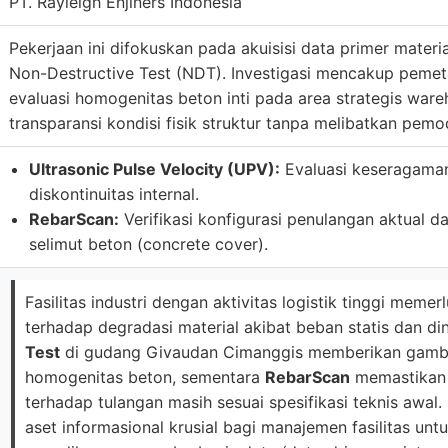
PT. Rayleigh Enjiners Indonesia
Pekerjaan ini difokuskan pada akuisisi data primer materi
Non-Destructive Test (NDT). Investigasi mencakup pemeta
evaluasi homogenitas beton inti pada area strategis wa
transparansi kondisi fisik struktur tanpa melibatkan pem
Ultrasonic Pulse Velocity (UPV):
Evaluasi keseragaman
diskontinuitas internal.
RebarScan:
Verifikasi konfigurasi penulangan aktual 
selimut beton (concrete cover).
Fasilitas industri dengan aktivitas logistik tinggi mem
terhadap degradasi material akibat beban statis dan 
Test
di gudang Givaudan Cimanggis memberikan gamb
homogenitas beton, sementara
RebarScan
memastikan 
terhadap tulangan masih sesuai spesifikasi teknis awal
aset informasional krusial bagi manajemen fasilitas unt