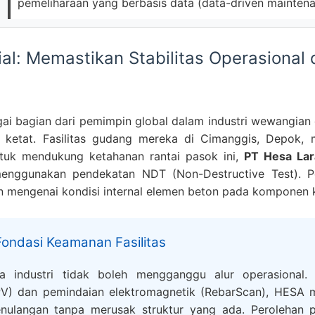
pemeliharaan yang berbasis data (data-driven maintena
al: Memastikan Stabilitas Operasional
ai bagian dari pemimpin global dalam industri wewangian
g ketat. Fasilitas gudang mereka di Cimanggis, Depok,
Untuk mendukung ketahanan rantai pasok ini,
PT Hesa La
 menggunakan pendekatan NDT (Non-Destructive Test). Pe
 mengenai kondisi internal elemen beton pada komponen k
Fondasi Keamanan Fasilitas
rea industri tidak boleh mengganggu alur operasional
PV) dan pemindaian elektromagnetik (RebarScan), HESA
nulangan tanpa merusak struktur yang ada. Perolehan pa