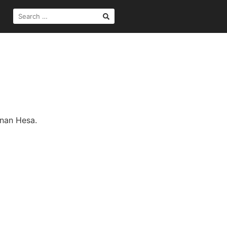
SEARCH
FOR:
anan Hesa.