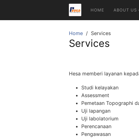
Skip
HOME
ABOUT US
to
content
Home
Services
Services
Hesa memberi layanan kepada 
Studi kelayakan
Assessment
Pemetaan Topographi da
Uji lapangan
Uji labolatorium
Perencanaan
Pengawasan