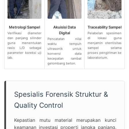
Metrologi Sampel
Akuisisi Data
Traceability Sampel
Digital
Verifikasi diameter
Pelabelan spesimen
dan panjang silinder
di lokasi guna
Pencatatan nilai
guna menentukan
menjamin otentisitas
waktu tempuh
rasio L/D sebagai
sampel selama
ultrasonik untuk
parameter koreksi uji
proses pengiriman ke
konversi data
lab.
laboratorium.
kecepatan rambat
gelombang beton.
Spesialis Forensik Struktur &
Quality Control
Kepastian mutu material merupakan kunci
keamanan investasi properti jangka panjang.