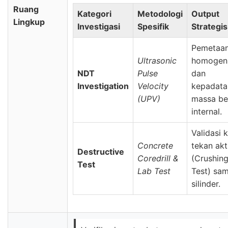
Ruang
Kategori
Metodologi
Output
Lingkup
Investigasi
Spesifik
Strategis
Pemetaa
Ultrasonic
homogeni
NDT
Pulse
dan
Investigation
Velocity
kepadata
(UPV)
massa be
internal.
Validasi 
Concrete
tekan akt
Destructive
Coredrill &
(Crushin
Test
Lab Test
Test) sa
silinder.