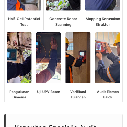
Half-Cell Potential
Concrete Rebar
Mapping Kerusakan
Test
Scanning
Struktur
Pengukuran
Uji UPV Beton
Verifikasi
Audit Elemen
Dimensi
Tulangan
Balok