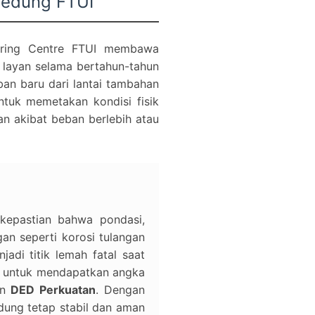
Gedung FTUI
ering Centre FTUI membawa
 layan selama bertahun-tahun
an baru dari lantai tambahan
tuk memetakan kondisi fisik
an akibat beban berlebih atau
kepastian bahwa pondasi,
an seperti korosi tulangan
adi titik lemah fatal saat
m untuk mendapatkan angka
an
DED Perkuatan
. Dengan
edung tetap stabil dan aman