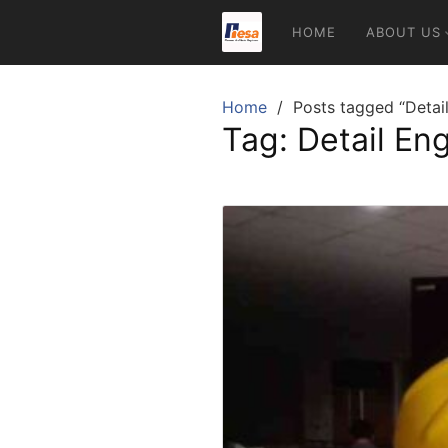
Skip
HOME
ABOUT US
to
content
Home
Posts tagged “Detai
Tag:
Detail En