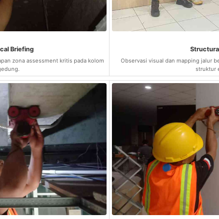
cal Briefing
Structur
pan zona assessment kritis pada kolom
Observasi visual dan mapping jalur b
gedung.
struktur 