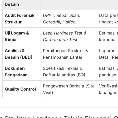
Desain
Audit Forensik
UPVT, Rebar Scan,
Data para
Struktur
Coredrill, Halfcell
tingkat k
Uji Logam &
Leeb Hardness Test &
Estimasi
Kimia
Carbonation Test
karbonas
Analisis &
Perhitungan Struktur &
Laporan a
Desain (DED)
Penambahan Lantai
Detail Pe
Dokumen
Spesifikasi Teknis &
Estimasi
Pengadaan
Daftar Kuantitas (BQ)
panduan s
Pengawasan Berkala (Site
Verifikas
Quality Control
Visit)
lapangan