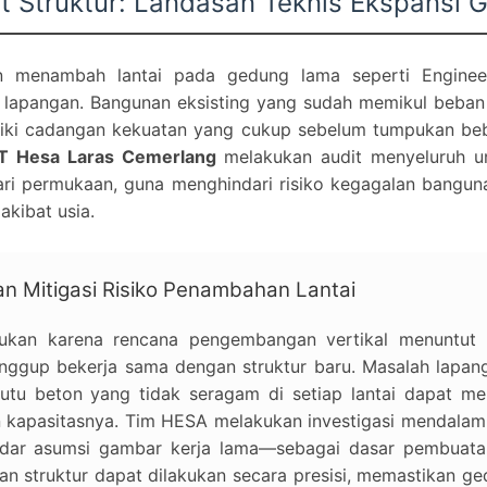
 Struktur: Landasan Teknis Ekspansi 
n menambah lantai pada gedung lama seperti Engine
di lapangan. Bangunan eksisting yang sudah memikul beban
liki cadangan kekuatan yang cukup sebelum tumpukan beb
T Hesa Laras Cemerlang
melakukan audit menyeluruh un
 dari permukaan, guna menghindari risiko kegagalan bangun
akibat usia.
n Mitigasi Risiko Penambahan Lantai
kukan karena rencana pengembangan vertikal menuntut 
nggup bekerja sama dengan struktur baru. Masalah lapang
tu beton yang tidak seragam di setiap lantai dapat menj
n kapasitasnya. Tim HESA melakukan investigasi mendala
kadar asumsi gambar kerja lama—sebagai dasar pembuat
an struktur dapat dilakukan secara presisi, memastikan g