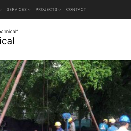
SERVICES
PROJECTS
CONTACT
chnical”
cal