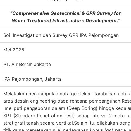
“Comprehensive Geotechnical & GPR Survey for
Water Treatment Infrastructure Development.”
Soil Investigation dan Survey GPR IPA Pejompongan
Mei 2025
PT. Air Bersih Jakarta
IPA Pejompongan, Jakarta
Melakukan pengumpulan data geoteknik tambahan untuk
area desain engineering pada rencana pembangunan Res
meliputi pengeboran dalam (Deep Boring) hingga kedalam
SPT (Standard Penetration Test) setiap interval 2 meter 
stratigrafi tanah secara vertikal.Selain itu, dilakukan pen
titik guna memetakan nilai perlawanan konus (qc) pada l