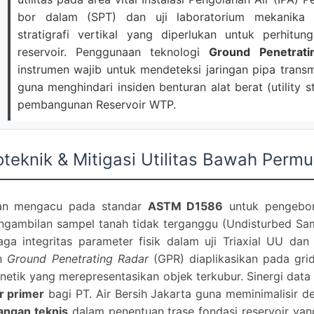
bor dalam (SPT) dan uji laboratorium mekanika 
stratigrafi vertikal yang diperlukan untuk perhitu
reservoir. Penggunaan teknologi
Ground Penetrat
instrumen wajib untuk mendeteksi jaringan pipa transmi
guna menghindari insiden benturan alat berat (utility s
pembangunan Reservoir WTP.
oteknik & Mitigasi Utilitas Bawah Perm
akan mengacu pada standar
ASTM D1586
untuk pengebo
engambilan sampel tanah tidak terganggu (Undisturbed S
a integritas parameter fisik dalam uji Triaxial UU dan 
an
Ground Penetrating Radar
(GPR) diaplikasikan pada gr
tik yang merepresentasikan objek terkubur. Sinergi data g
r primer
bagi PT. Air Bersih Jakarta guna meminimalisir d
angan teknis
dalam penentuan trase fondasi reservoir yan