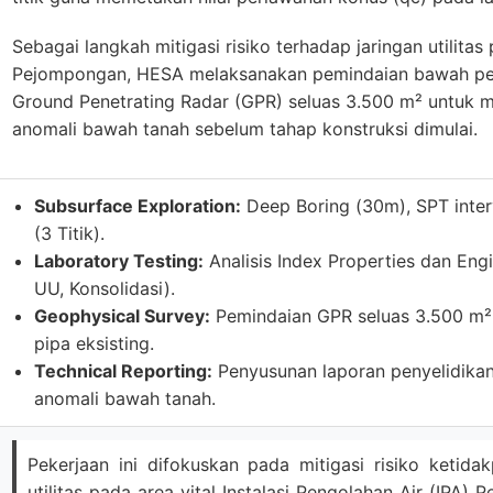
Sebagai langkah mitigasi risiko terhadap jaringan utilitas 
Pejompongan, HESA melaksanakan pemindaian bawah p
Ground Penetrating Radar (GPR) seluas 3.500 m² untuk m
anomali bawah tanah sebelum tahap konstruksi dimulai.
Subsurface Exploration:
Deep Boring (30m), SPT inter
(3 Titik).
Laboratory Testing:
Analisis Index Properties dan Engi
UU, Konsolidasi).
Geophysical Survey:
Pemindaian GPR seluas 3.500 m² u
pipa eksisting.
Technical Reporting:
Penyusunan laporan penyelidikan 
anomali bawah tanah.
Pekerjaan ini difokuskan pada mitigasi risiko ketida
utilitas pada area vital Instalasi Pengolahan Air (IPA) 