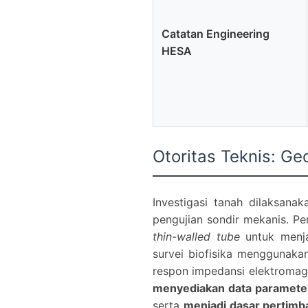
Catatan Engineering
HESA
Otoritas Teknis: Ge
Investigasi tanah dilaksan
pengujian sondir mekanis. P
thin-walled tube
untuk menjag
survei biofisika menggunak
respon impedansi elektromagne
menyediakan data paramete
serta
menjadi dasar pertimb