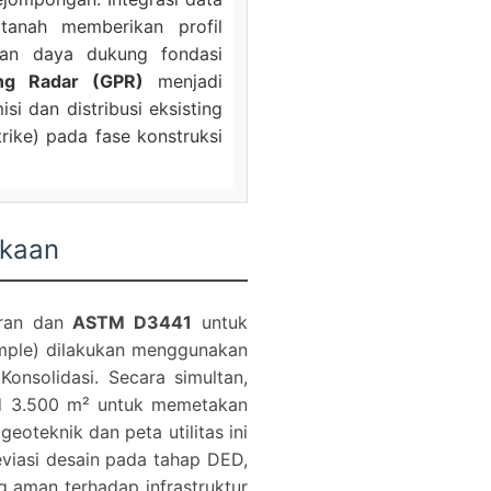
tanah memberikan profil
ngan daya dukung fondasi
ing Radar (GPR)
menjadi
si dan distribusi eksisting
trike) pada fase konstruksi
ukaan
ran dan
ASTM D3441
untuk
ample) dilakukan menggunakan
Konsolidasi. Secara simultan,
id 3.500 m² untuk memetakan
eoteknik dan peta utilitas ini
eviasi desain pada tahap DED,
g aman terhadap infrastruktur