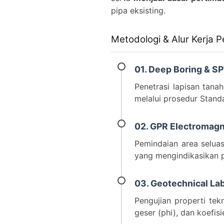
pipa eksisting.
Metodologi & Alur Kerja 
01. Deep Boring & S
Penetrasi lapisan tana
melalui prosedur Standar
02. GPR Electromagn
Pemindaian area selua
yang mengindikasikan po
03. Geotechnical La
Pengujian properti te
geser (phi), dan koefisi