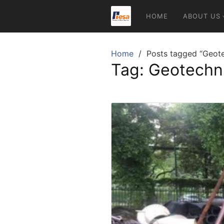
Skip
HOME
ABOUT US
to
content
Home
Posts tagged “Geote
Tag:
Geotechni