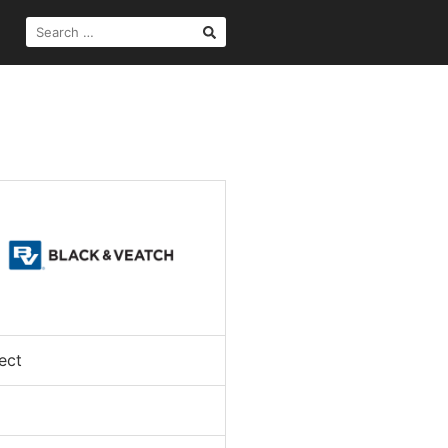
SEARCH
FOR:
ect