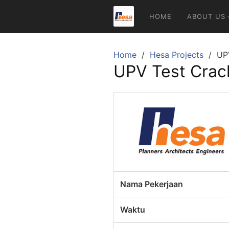
Skip
HOME
ABOUT US
to
content
Home
Hesa Projects
UPV
UPV Test Crack
Nama Pekerjaan
Waktu