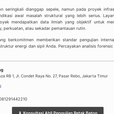
 seringkali dianggap sepele, namun pada proyek infrastr
indikasi awal masalah struktural yang lebih serius. La
oyek mendapatkan data ilmiah yang objektif untuk me
, perkuatan, atau sekadar pemantauan rutin.
ng berkomitmen memberikan standar pengujian intern
truktur energi dan sipil Anda. Percayakan analisis forens
ng
a RB 1, Jl. Condet Raya No. 27, Pasar Rebo, Jakarta Timur
d
081291442210
📱 Konsultasi Ahli Pengujian Retak Beton