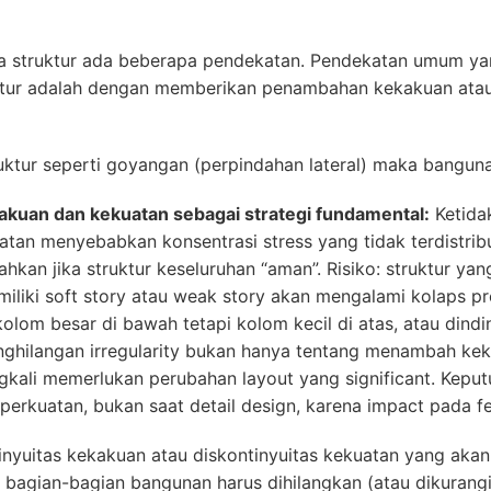
 struktur ada beberapa pendekatan. Pendekatan umum yan
ktur adalah dengan memberikan penambahan kekakuan at
ktur seperti goyangan (perpindahan lateral) maka banguna
kakuan dan kekuatan sebagai strategi fundamental:
Ketidak
uatan menyebabkan konsentrasi stress yang tidak terdistr
hkan jika struktur keseluruhan “aman”. Risiko: struktur ya
iliki soft story atau weak story akan mengalami kolaps 
olom besar di bawah tetapi kolom kecil di atas, atau dindi
penghilangan irregularity bukan hanya tentang menambah kek
gkali memerlukan perubahan layout yang significant. Keput
erkuatan, bukan saat detail design, karena impact pada fea
tinyuitas kekakuan atau diskontinyuitas kekuatan yang a
a bagian-bagian bangunan harus dihilangkan (atau dikurang