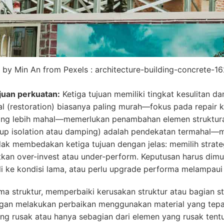
 by Min An from Pexels : architecture-building-concrete-1
tujuan perkuatan:
Ketiga tujuan memiliki tingkat kesulitan d
(restoration) biasanya paling murah—fokus pada repair ke
ing lebih mahal—memerlukan penambahan elemen struktural
up isolation atau damping) adalah pendekatan termahal—
tidak membedakan ketiga tujuan dengan jelas: memilih strat
kan over-invest atau under-perform. Keputusan harus dimula
li ke kondisi lama, atau perlu upgrade performa melampaui
a struktur, memperbaiki kerusakan struktur atau bagian s
gan melakukan perbaikan menggunakan material yang tepat
ng rusak atau hanya sebagian dari elemen yang rusak tent