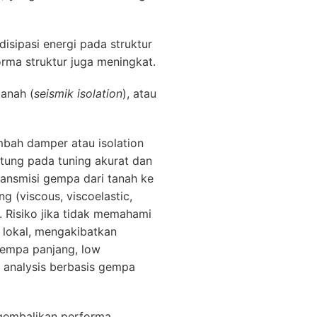
sipasi energi pada struktur
rma struktur juga meningkat.
tanah (
seismik isolation
), atau
ah damper atau isolation
ntung pada tuning akurat dan
transmisi gempa dari tanah ke
g (viscous, viscoelastic,
 Risiko jika tidak memahami
a lokal, mengakibatkan
gempa panjang, low
ry analysis berbasis gempa
gembalikan performa,