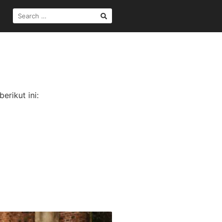
SEARCH
FOR:
erikut ini: