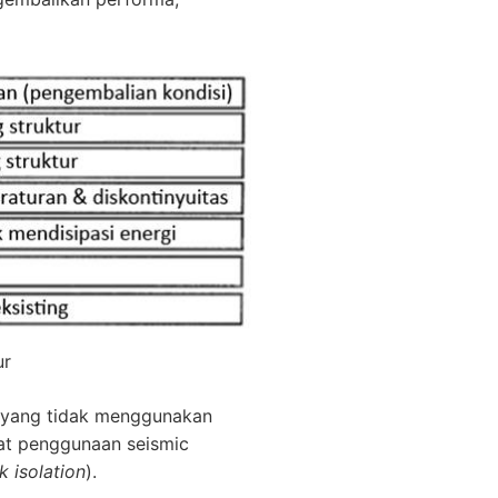
ur
n yang tidak menggunakan
hat penggunaan seismic
k isolation
).