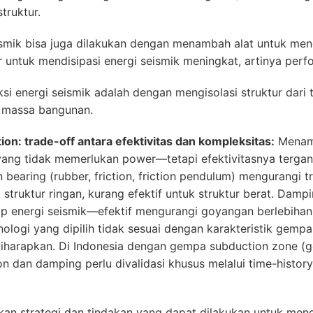
truktur.
mik bisa juga dilakukan dengan menambah alat untuk mendi
untuk mendisipasi energi seismik meningkat, artinya perfo
i energi seismik adalah dengan mengisolasi struktur dari 
 massa bangunan.
ion: trade-off antara efektivitas dan kompleksitas:
Menamb
” yang tidak memerlukan power—tetapi efektivitasnya terga
n bearing (rubber, friction, friction pendulum) mengurangi 
struktur ringan, kurang efektif untuk struktur berat. Dampin
p energi seismik—efektif mengurangi goyangan berlebihan.
knologi yang dipilih tidak sesuai dengan karakteristik gemp
 diharapkan. Di Indonesia dengan gempa subduction zone (
tion dan damping perlu divalidasi khusus melalui time-histo
n strategi dan tindakan yang dapat dilakukan untuk men