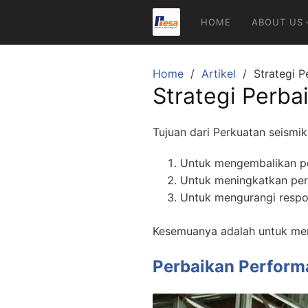
Skip
HOME
ABOUT US
to
content
Home
Artikel
Strategi 
Strategi Perba
Tujuan dari Perkuatan seismik 
Untuk mengembalikan pe
Untuk meningkatkan perf
Untuk mengurangi respo
Kesemuanya adalah untuk me
Perbaikan Perform