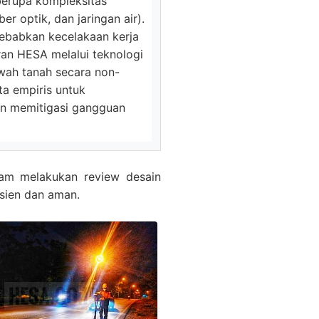
 berupa kompleksitas
er optik, dan jaringan air).
yebabkan kecelakaan kerja
ran HESA melalui teknologi
wah tanah secara non-
ta empiris untuk
n memitigasi gangguan
alam melakukan review desain
isien dan aman.