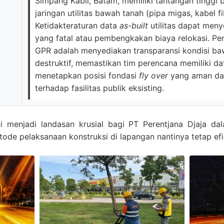
Simpang Kabil, Batam, memiliki tantangan tinggi
jaringan utilitas bawah tanah (pipa migas, kabel fib
Ketidakteraturan data
as-built
utilitas dapat men
yang fatal atau pembengkakan biaya relokasi. Pe
GPR adalah menyediakan transparansi kondisi ba
destruktif, memastikan tim perencana memiliki da
menetapkan posisi fondasi
fly over
yang aman da
terhadap fasilitas publik eksisting.
ini menjadi landasan krusial bagi PT Perentjana Djaja d
ode pelaksanaan konstruksi di lapangan nantinya tetap ef