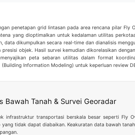
ngan penetapan grid lintasan pada area rencana pilar Fly 
ntena yang dioptimalkan untuk kedalaman utilitas perkot
 data dikumpulkan secara real-time dan dianalisis menggun
resisi objek. Hasil survei kemudian dikorelasikan denga
ir menyajikan peta sebaran utilitas dalam format koordin
(Building Information Modeling) untuk keperluan review D
as Bawah Tanah & Survei Georadar
ek infrastruktur transportasi berskala besar seperti Fly 
o yang tidak dapat diabaikan. Keakuratan data bawah tana
apangan.