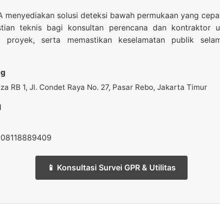
 menyediakan solusi deteksi bawah permukaan yang cepat d
ian teknis bagi konsultan perencana dan kontraktor u
wal proyek, serta memastikan keselamatan publik se
ng
a RB 1, Jl. Condet Raya No. 27, Pasar Rebo, Jakarta Timur
d
 08118889409
📱 Konsultasi Survei GPR & Utilitas