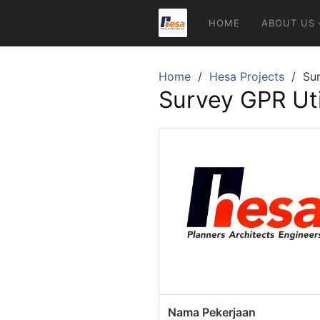
Skip
HOME
ABOUT US
to
content
Home
Hesa Projects
Sur
Survey GPR Uti
Nama Pekerjaan