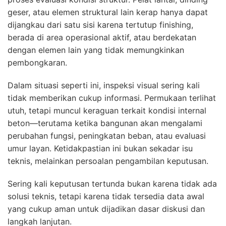
geser, atau elemen struktural lain kerap hanya dapat
dijangkau dari satu sisi karena tertutup finishing,
berada di area operasional aktif, atau berdekatan
dengan elemen lain yang tidak memungkinkan
pembongkaran.
Dalam situasi seperti ini, inspeksi visual sering kali
tidak memberikan cukup informasi. Permukaan terlihat
utuh, tetapi muncul keraguan terkait kondisi internal
beton—terutama ketika bangunan akan mengalami
perubahan fungsi, peningkatan beban, atau evaluasi
umur layan. Ketidakpastian ini bukan sekadar isu
teknis, melainkan persoalan pengambilan keputusan.
Sering kali keputusan tertunda bukan karena tidak ada
solusi teknis, tetapi karena tidak tersedia data awal
yang cukup aman untuk dijadikan dasar diskusi dan
langkah lanjutan.