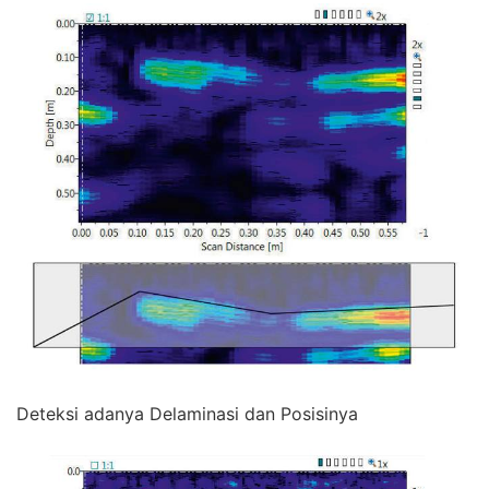
Deteksi adanya Delaminasi dan Posisinya