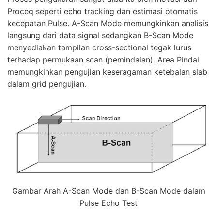
Proceq seperti echo tracking dan estimasi otomatis
kecepatan Pulse. A-Scan Mode memungkinkan analisis
langsung dari data signal sedangkan B-Scan Mode
menyediakan tampilan cross-sectional tegak lurus
terhadap permukaan scan (pemindaian). Area Pindai
memungkinkan pengujian keseragaman ketebalan slab
dalam grid pengujian.
Gambar Arah A-Scan Mode dan B-Scan Mode dalam
Pulse Echo Test