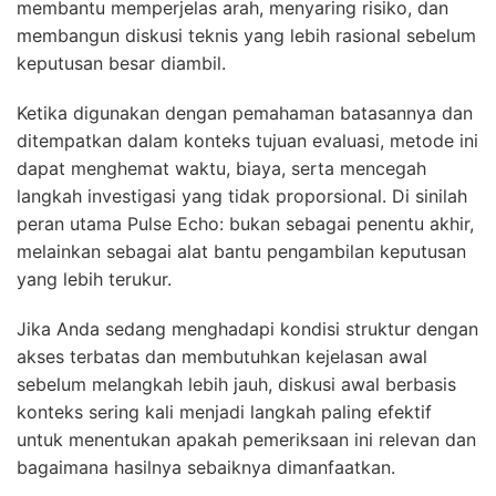
membantu memperjelas arah, menyaring risiko, dan
membangun diskusi teknis yang lebih rasional sebelum
keputusan besar diambil.
Ketika digunakan dengan pemahaman batasannya dan
ditempatkan dalam konteks tujuan evaluasi, metode ini
dapat menghemat waktu, biaya, serta mencegah
langkah investigasi yang tidak proporsional. Di sinilah
peran utama Pulse Echo: bukan sebagai penentu akhir,
melainkan sebagai alat bantu pengambilan keputusan
yang lebih terukur.
Jika Anda sedang menghadapi kondisi struktur dengan
akses terbatas dan membutuhkan kejelasan awal
sebelum melangkah lebih jauh, diskusi awal berbasis
konteks sering kali menjadi langkah paling efektif
untuk menentukan apakah pemeriksaan ini relevan dan
bagaimana hasilnya sebaiknya dimanfaatkan.