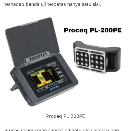
terhadap benda uji terbatas hanya satu sisi.
Proceq PL-200PE
Proses pengukuran sangat dibantu oleh inovasi dari