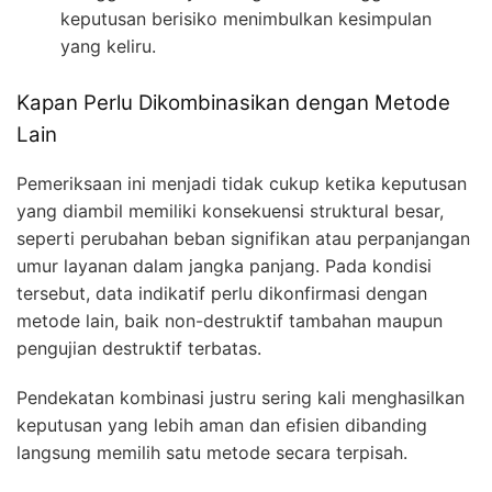
keputusan berisiko menimbulkan kesimpulan
yang keliru.
Kapan Perlu Dikombinasikan dengan Metode
Lain
Pemeriksaan ini menjadi tidak cukup ketika keputusan
yang diambil memiliki konsekuensi struktural besar,
seperti perubahan beban signifikan atau perpanjangan
umur layanan dalam jangka panjang. Pada kondisi
tersebut, data indikatif perlu dikonfirmasi dengan
metode lain, baik non-destruktif tambahan maupun
pengujian destruktif terbatas.
Pendekatan kombinasi justru sering kali menghasilkan
keputusan yang lebih aman dan efisien dibanding
langsung memilih satu metode secara terpisah.