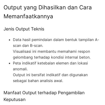
Output yang Dihasilkan dan Cara
Memanfaatkannya
Jenis Output Teknis
Data hasil pemindaian dalam bentuk tampilan A-
scan dan B-scan.
Visualisasi ini membantu memahami respon
gelombang terhadap kondisi internal beton.
Peta indikatif ketebalan elemen dan lokasi
anomali.
Output ini bersifat indikatif dan digunakan
sebagai bahan analisis awal.
Manfaat Output terhadap Pengambilan
Keputusan