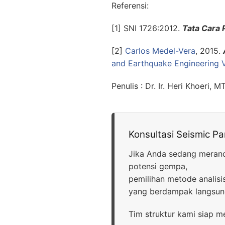
Referensi:
[1] SNI 1726:2012.
Tata Cara
[2]
Carlos
Medel
-Vera
, 2015.
and Earthquake Engineering
Penulis : Dr. Ir. Heri Khoeri, M
Konsultasi Seismic P
Jika Anda sedang meranca
potensi gempa,
pemilihan metode analisis
yang berdampak langsung 
Tim struktur kami siap 