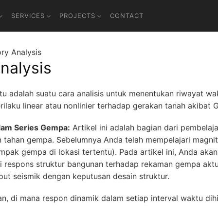
SERVICES
PROJECTS
CONTACT
ry Analysis
nalysis
tu adalah suatu cara analisis untuk menentukan riwayat wa
laku linear atau nonlinier terhadap gerakan tanah akibat
alam Series Gempa:
Artikel ini adalah bagian dari pembela
 tahan gempa. Sebelumnya Anda telah mempelajari magni
dampak gempa di lokasi tertentu). Pada artikel ini, Anda a
i respons struktur bangunan terhadap rekaman gempa akt
t seismik dengan keputusan desain struktur.
n, di mana respon dinamik dalam setiap interval waktu di