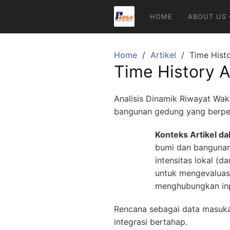
Skip
HOME
ABOUT US
to
content
Home
Artikel
Time Histo
Time History A
Analisis Dinamik Riwayat Wak
bangunan gedung yang berperi
Konteks Artikel d
bumi dan bangunan
intensitas lokal (
untuk mengevaluas
menghubungkan inpu
Rencana sebagai data masuka
integrasi bertahap.