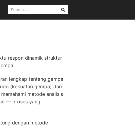
SEARCH
FOR:
ktu respon dinamik struktur
 Gempa.
jaran lengkap tentang gempa
tudo (kekuatan gempa) dan
kan memahami metode analisis
ual — proses yang
hitung dengan metode