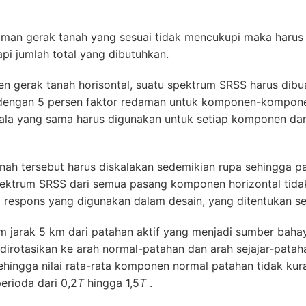
aman gerak tanah yang sesuai tidak mencukupi maka harus
i jumlah total yang dibutuhkan.
 gerak tanah horisontal, suatu spektrum SRSS harus dibu
dengan 5 persen faktor redaman untuk komponen-kompone
kala yang sama harus digunakan untuk setiap komponen da
nah tersebut harus diskalakan sedemikian rupa sehingga pa
 spektrum SRSS dari semua pasang komponen horizontal tidak
m respons yang digunakan dalam desain, yang ditentukan se
m jarak 5 km dari patahan aktif yang menjadi sumber bah
dirotasikan ke arah normal-patahan dan arah sejajar-pata
ehingga nilai rata-rata komponen normal patahan tidak kur
rioda dari 0,2
T
hingga 1,5
T
.