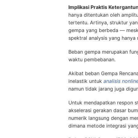
Implikasi Praktis Ketergant
hanya ditentukan oleh amplit
tertentu. Artinya, struktur 
gempa yang berbeda — meskipu
spektral analysis yang hanya
Beban gempa merupakan fungsi
waktu pembebanan.
Akibat beban Gempa Rencana ma
inelastik untuk
analisis nonlin
namun tidak jarang juga digun
Untuk mendapatkan respon st
akselerasi gerakan dasar bumi
numerik langsung dengan me
dimana metode integrasi ya