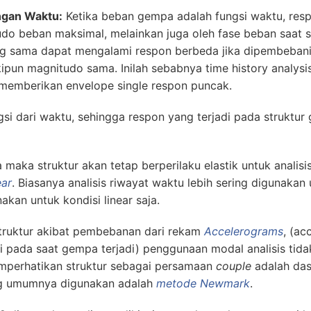
ungan Waktu:
Ketika beban gempa adalah fungsi waktu, resp
udo beban maksimal, melainkan juga oleh fase beban saat s
yang sama dapat mengalami respon berbeda jika dipembeba
n magnitudo sama. Inilah sebabnya time history analysis 
 memberikan envelope single respon puncak.
 dari waktu, sehingga respon yang terjadi pada struktur 
ka struktur akan tetap berperilaku elastik untuk analisis
ear
. Biasanya analisis riwayat waktu lebih sering digunakan 
akan untuk kondisi linear saja.
ruktur akibat pembebanan dari rekam
Accelerograms
, (a
 pada saat gempa terjadi) penggunaan modal analisis tidak
mperhatikan struktur sebagai persamaan
couple
adalah das
ng umumnya digunakan adalah
metode Newmark
.