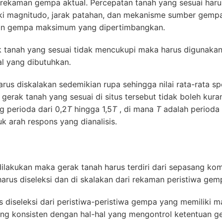
ri rekaman gempa aktual. Percepatan tanah yang sesuai haru
ki magnitudo, jarak patahan, dan mekanisme sumber gempa
uan gempa maksimum yang dipertimbangkan.
k tanah yang sesuai tidak mencukupi maka harus digunaka
l yang dibutuhkan.
arus diskalakan sedemikian rupa sehingga nilai rata-rata 
gerak tanah yang sesuai di situs tersebut tidak boleh kur
g perioda dari 0,2
T
hingga 1,5
T
, di mana
T
adalah perioda 
k arah respons yang dianalisis.
i dilakukan maka gerak tanah harus terdiri dari sepasang k
harus diseleksi dan di skalakan dari rekaman peristiwa gemp
 diseleksi dari peristiwa-peristiwa gempa yang memiliki m
g konsisten dengan hal-hal yang mengontrol ketentuan